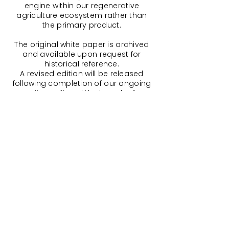
engine within our regenerative
agriculture ecosystem rather than
the primary product.
The original white paper is archived
and available upon request for
historical reference.
A revised edition will be released
following completion of our ongoing
security audit and the launch of our
codified offset pools, including multi-
chain integration updates and peer-
validated governance.
For the most current and accurate
details, please refer to our
Additional
Resources
.
and our ongoing Build Report – Part
One, which chronicles our project
from inception to the
AgroReGenerations pivot.